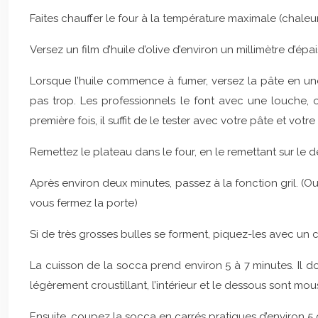
Faites chauffer le four à la température maximale (chale
Versez un film d’huile d’olive d’environ un millimètre d’é
Lorsque l’huile commence à fumer, versez la pâte en une
pas trop. Les professionnels le font avec une louche, 
première fois, il suffit de le tester avec votre pâte et v
Remettez le plateau dans le four, en le remettant sur le d
Après environ deux minutes, passez à la fonction gril. (
vous fermez la porte)
Si de très grosses bulles se forment, piquez-les avec un 
La cuisson de la socca prend environ 5 à 7 minutes. Il do
légèrement croustillant, l’intérieur et le dessous sont mou
Ensuite, coupez la socca en carrés pratiques d’environ 5