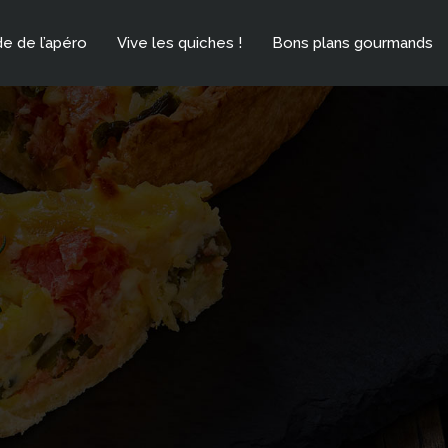
e de l’apéro
Vive les quiches !
Bons plans gourmands