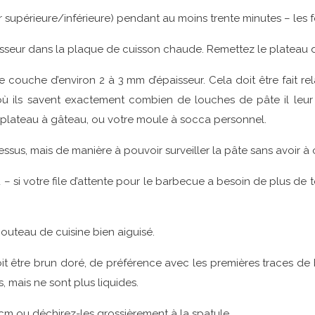
ur supérieure/inférieure) pendant au moins trente minutes – le
paisseur dans la plaque de cuisson chaude. Remettez le plateau d
 couche d’environ 2 à 3 mm d’épaisseur. Cela doit être fait re
où ils savent exactement combien de louches de pâte il leur 
otre plateau à gâteau, ou votre moule à socca personnel.
essus, mais de manière à pouvoir surveiller la pâte sans avoir à 
Ou – si votre file d’attente pour le barbecue a besoin de plus 
couteau de cuisine bien aiguisé.
it être brun doré, de préférence avec les premières traces de br
s, mais ne sont plus liquides.
 cm ou déchirez-les grossièrement à la spatule.