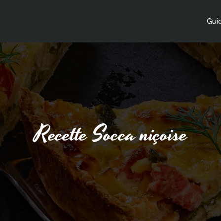
Guid
Recette Socca niçoise