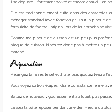
Il se déguste – fortement poivré et encore chaud – en apér
Elle est traditionnellement cuite dans des casseroles 
ménager standard (avec fonction grill) sur la plaque de 
formulaire de football original lors de leur prochaine visit
Comme ma plaque de cuisson est un peu plus profonde a
plaque de cuisson. N’hésitez donc pas à mettre un peu 
marché.
Préparation
Mélangez la farine, le sel et l’huile, puis ajoutez l’eau à l
Vous voyez ici trois étapes : d’une consistance ferme, avec
Battez de nouveau vigoureusement au fouet, puis passez 
Laissez la pâte reposer pendant une demi-heure ou plus (la