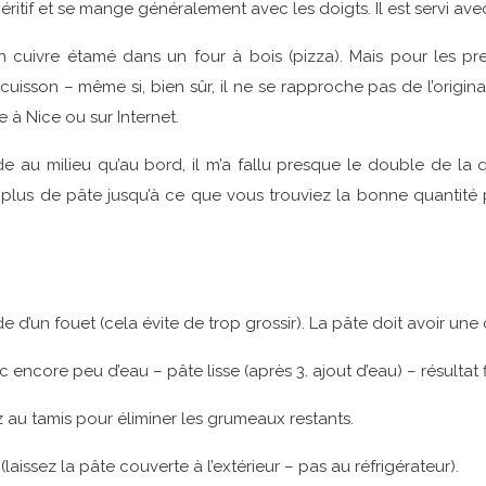
itif et se mange généralement avec les doigts. Il est servi avec 
en cuivre étamé dans un four à bois (pizza). Mais pour les p
cuisson – même si, bien sûr, il ne se rapproche pas de l’origin
e à Nice ou sur Internet.
u milieu qu’au bord, il m’a fallu presque le double de la 
plus de pâte jusqu’à ce que vous trouviez la bonne quantité 
’aide d’un fouet (cela évite de trop grossir). La pâte doit avoir un
 encore peu d’eau – pâte lisse (après 3. ajout d’eau) – résultat f
au tamis pour éliminer les grumeaux restants.
issez la pâte couverte à l’extérieur – pas au réfrigérateur).